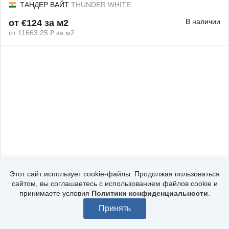
ТАНДЕР ВАЙТ
THUNDER WHITE
В наличии
от €124 за м2
от 11663.25 ₽ за м2
АБСОЛЮТ БЛЭК
ABSOLUTE BLACK LEATHER
Этот сайт использует cookie-файлы. Продолжая пользоваться
сайтом, вы соглашаетесь с использованием файлов cookie и
Под заказ
от €198 за м2
принимаете условия
Политики конфиденциальности
.
от 18623.58 ₽ за м2
Принять