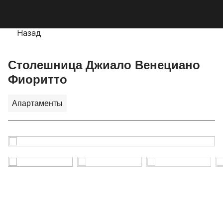
Мобильное меню
CUTSTONE
Открыть
Про
Назад
Столешница Джиало Венециано
Фиоритто
Апартаменты