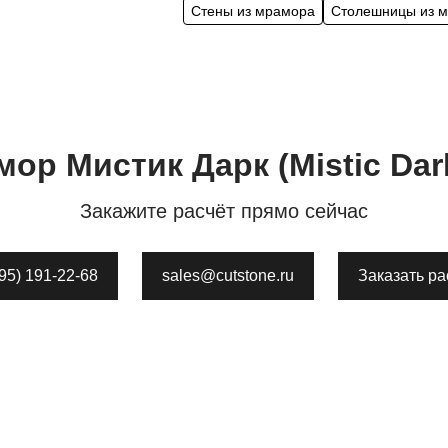
Стены из мрамора
Столешницы из 
мор
Мистик Дарк
(Mistic Da
Закажите расчёт прямо сейчас
495) 191-22-68
sales@cutstone.ru
Заказать ра