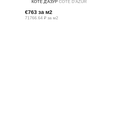
КОТЕ Д'АЗУР
COTE D’AZUR
€763 за м2
71766.64 ₽ за м2