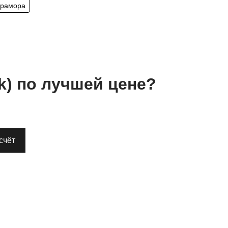
мрамора
rk)
по лучшей цене?
счёт