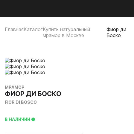
Мобильное меню
CUTSTONE
Открыть
Про
Главная
Каталог
Купить натуральный
Фиор ди
мрамор в Москве
Боско
МРАМОР
ФИОР ДИ БОСКО
FIOR DI BOSCO
В НАЛИЧИИ