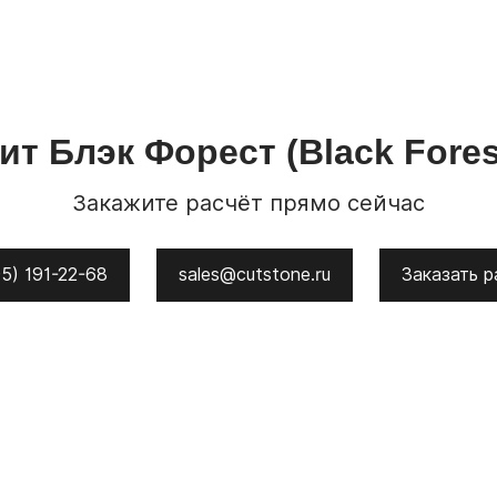
нит
Блэк Форест
(Black Fore
Закажите расчёт прямо сейчас
5) 191-22-68
sales@cutstone.ru
Заказать р