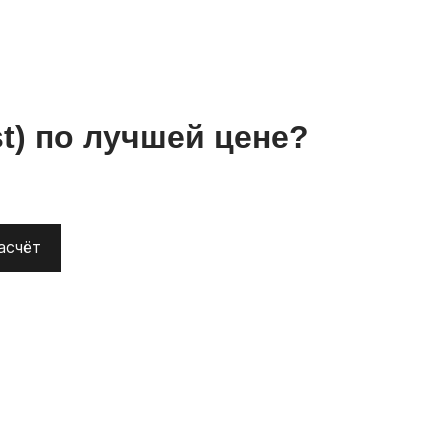
st)
по лучшей цене?
асчёт