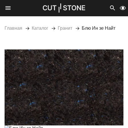
Мобильное меню
CUTSTONE
Открыть 
Про
Главная
Каталог
Гранит
Блю Ин зе Найт