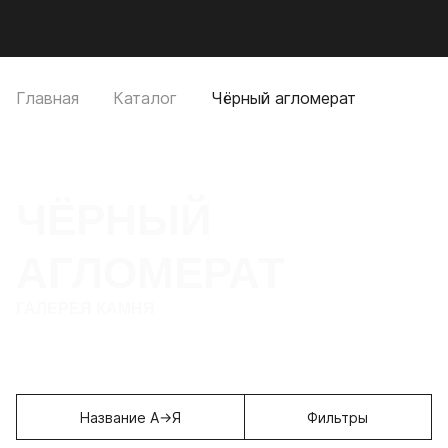
Мобильное меню
CUTSTONE
Открыть
Про
Главная
Каталог
Чёрный агломерат
ЧЁРНЫЙ
АГЛОМЕРАТ
ГАЛЕРЕЯ КАМНЯ
Название А→Я
Фильтры