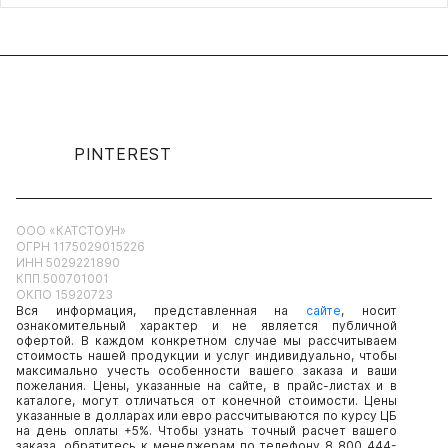
PINTEREST
ООО «КАТСТОУН»
ОГРН 1175029015226
ИНН 5029221890
КПП 500701001
ОКПО 15920723
Вся информация, представленная на
сайте
, носит
ознакомительный характер и не является публичной
офертой. В каждом конкретном случае мы рассчитываем
стоимость нашей продукции и услуг индивидуально, чтобы
максимально учесть особенности вашего заказа и ваши
пожелания. Цены, указанные на сайте, в прайс-листах и в
каталоге, могут отличаться от конечной стоимости. Цены
указанные в долларах или евро рассчитываются по курсу ЦБ
на день оплаты +5%. Чтобы узнать точный расчет вашего
заказа, обратитесь к менеджерам по телефону 8 800 444-