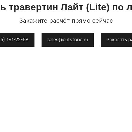
ть
травертин
Лайт
(Lite)
по 
Закажите расчёт прямо сейчас
5) 191-22-68
sales@cutstone.ru
Заказать р