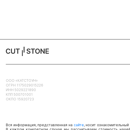
ООО «КАТСТОУН»
ОГРН 1175029015226
ИНН 5029221890
КПП 500701001
ОКПО 15920723
Вся информация, представленная на
сайте
, носит ознакомительный
В каждом конкретном случае мы рассчитываем стоимость нашей