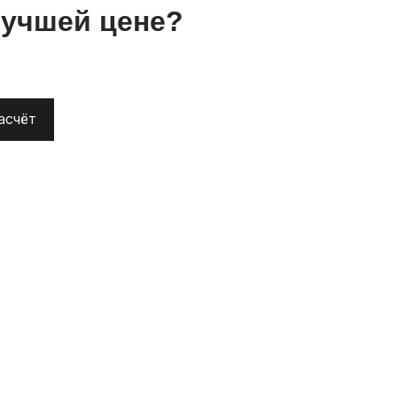
лучшей цене?
асчёт