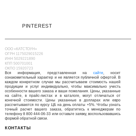
PINTEREST
ООО «КАТСТОУН»
ОГРН 1175029015226
ИНН 5029221890
КПП 500701001
ОКПО 15920723
Вся информация, представленная на
сайте
, носит
ознакомительный характер и не является публичной офертой. В
каждом конкретном случае мы рассчитываем стоимость нашей
продукции и услуг индивидуально, чтобы максимально учесть
особенности вашего заказа и ваши пожелания. Цены, указанные
на сайте, в прайс-листах и в каталоге, могут отличаться от
конечной стоимости. Цены указанные в долларах или евро
рассчитываются по курсу ЦБ на день оплаты +5%. Чтобы узнать
точный расчет вашего заказа, обратитесь к менеджерам по
телефону 8 800 444-06-33 или оставьте заявку, воспользовавшись
формой обратной связи.
КОНТАКТЫ