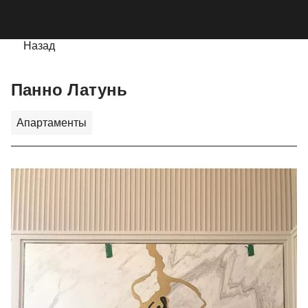
Мобильное меню
CUTSTONE
Открыть 
Про
Назад
Панно Латунь
Апартаменты