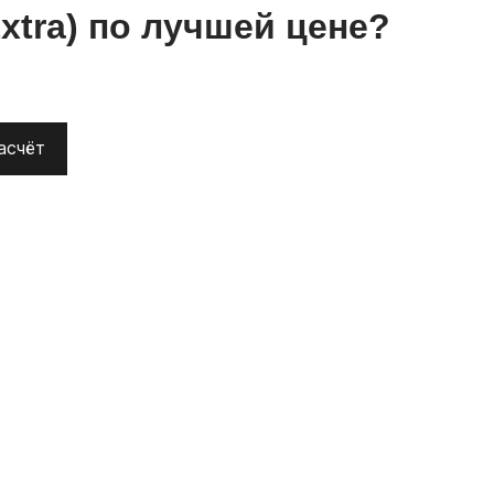
xtra)
по лучшей цене?
асчёт