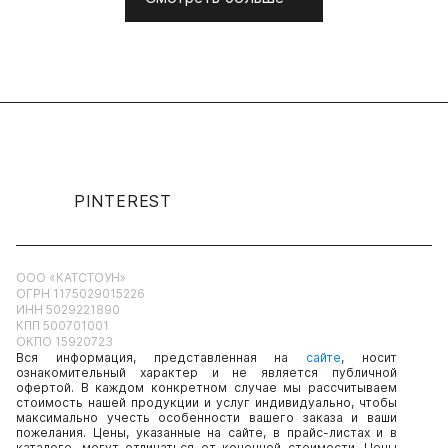
PINTEREST
ООО «КАТСТОУН»
ОГРН 1175029015226
ИНН 5029221890
КПП 500701001
ОКПО 15920723
Вся информация, представленная на
сайте
, носит
ознакомительный характер и не является публичной
офертой. В каждом конкретном случае мы рассчитываем
стоимость нашей продукции и услуг индивидуально, чтобы
максимально учесть особенности вашего заказа и ваши
пожелания. Цены, указанные на сайте, в прайс-листах и в
каталоге, могут отличаться от конечной стоимости. Цены