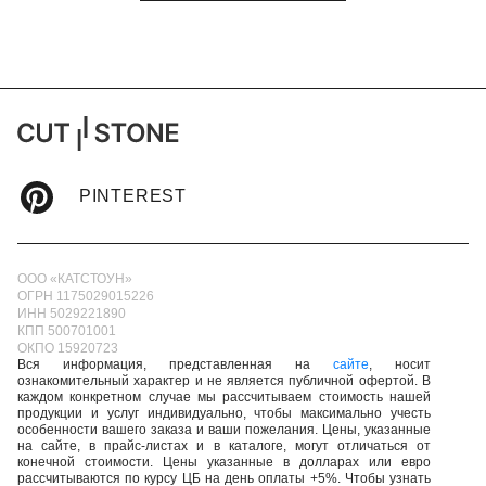
PINTEREST
ООО «КАТСТОУН»
ОГРН 1175029015226
ИНН 5029221890
КПП 500701001
ОКПО 15920723
Вся информация, представленная на
сайте
, носит
ознакомительный характер и не является публичной офертой. В
каждом конкретном случае мы рассчитываем стоимость нашей
продукции и услуг индивидуально, чтобы максимально учесть
особенности вашего заказа и ваши пожелания. Цены, указанные
на сайте, в прайс-листах и в каталоге, могут отличаться от
конечной стоимости. Цены указанные в долларах или евро
рассчитываются по курсу ЦБ на день оплаты +5%. Чтобы узнать