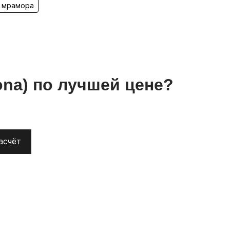
 мрамора
ona)
по лучшей цене?
асчёт