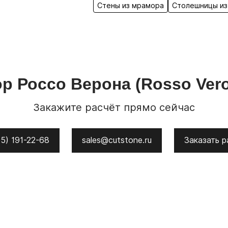
Стены из мрамора
Столешницы из
ор
Россо Верона
(Rosso Ver
Закажите расчёт прямо сейчас
5) 191-22-68
sales@cutstone.ru
Заказать р