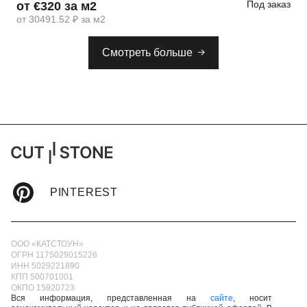
Под заказ
от €320 за м2
от 30491.52 ₽ за м2
Смотреть больше
PINTEREST
ООО «КАТСТОУН»
ОГРН 1175029015226
ИНН 5029221890
КПП 500701001
ОКПО 15920723
Вся информация, представленная на
сайте
, носит