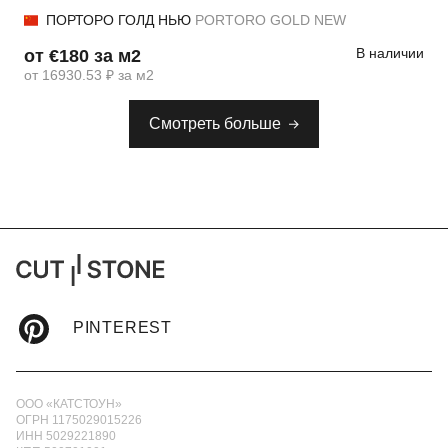
ПОРТОРО ГОЛД НЬЮ
PORTORO GOLD NEW
В наличии
от €180 за м2
от 16930.53 ₽ за м2
Смотреть больше
PINTEREST
ООО «КАТСТОУН»
ОГРН 1175029015226
ИНН 5029221890