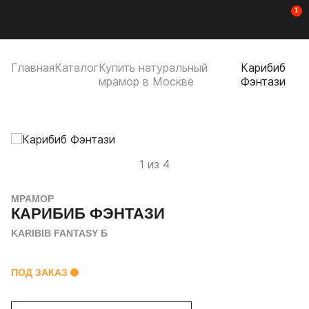
1
Мобильное меню
CUTSTONE
Открыть
Про
Главная
Каталог
Купить натуральный
Карибиб
мрамор в Москве
Фэнтази
1 из 4
МРАМОР
КАРИБИБ ФЭНТАЗИ
KARIBIB FANTASY Б
ПОД ЗАКАЗ