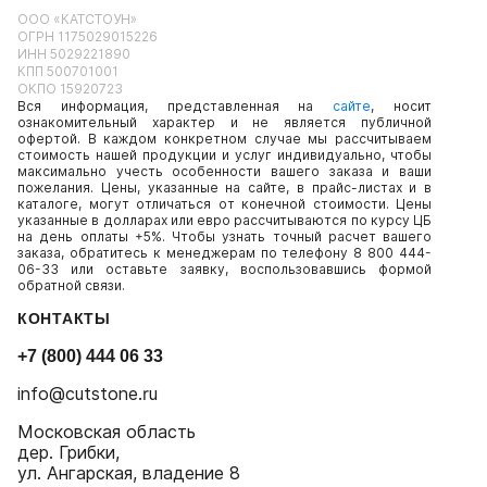
ООО «КАТСТОУН»
ОГРН 1175029015226
ИНН 5029221890
КПП 500701001
ОКПО 15920723
Вся информация, представленная на
сайте
, носит
ознакомительный характер и не является публичной
офертой. В каждом конкретном случае мы рассчитываем
стоимость нашей продукции и услуг индивидуально, чтобы
максимально учесть особенности вашего заказа и ваши
пожелания. Цены, указанные на сайте, в прайс-листах и в
каталоге, могут отличаться от конечной стоимости. Цены
указанные в долларах или евро рассчитываются по курсу ЦБ
на день оплаты +5%. Чтобы узнать точный расчет вашего
заказа, обратитесь к менеджерам по телефону 8 800 444-
06-33 или оставьте заявку, воспользовавшись формой
обратной связи.
КОНТАКТЫ
+7 (800) 444 06 33
info@cutstone.ru
Московская область
дер. Грибки,
ул. Ангарская, владение 8