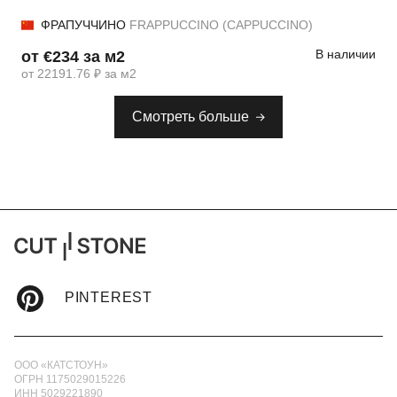
ФРАПУЧЧИНО
FRAPPUCCINO (CAPPUCCINO)
В наличии
от €234 за м2
от 22191.76 ₽ за м2
Смотреть больше
PINTEREST
ООО «КАТСТОУН»
ОГРН 1175029015226
ИНН 5029221890