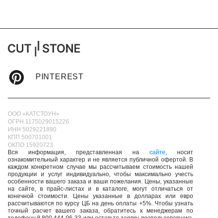
PINTEREST
ООО «КАТСТОУН»
ОГРН 1175029015226
ИНН 5029221890
КПП 500701001
ОКПО 15920723
Вся информация, представленная на
сайте
, носит
ознакомительный характер и не является публичной офертой. В
каждом конкретном случае мы рассчитываем стоимость нашей
продукции и услуг индивидуально, чтобы максимально учесть
особенности вашего заказа и ваши пожелания. Цены, указанные
на сайте, в прайс-листах и в каталоге, могут отличаться от
конечной стоимости. Цены указанные в долларах или евро
рассчитываются по курсу ЦБ на день оплаты +5%. Чтобы узнать
точный расчет вашего заказа, обратитесь к менеджерам по
телефону 8 800 444-06-33 или оставьте заявку, воспользовавшись