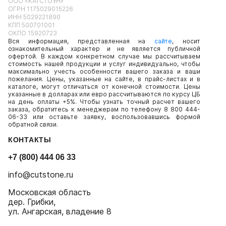
ООО «КАТСТОУН»
ОГРН 1175029015226
ИНН 5029221890
КПП 500701001
ОКПО 15920723
Вся информация, представленная на
сайте
, носит
ознакомительный характер и не является публичной
офертой. В каждом конкретном случае мы рассчитываем
стоимость нашей продукции и услуг индивидуально, чтобы
максимально учесть особенности вашего заказа и ваши
пожелания. Цены, указанные на сайте, в прайс-листах и в
каталоге, могут отличаться от конечной стоимости. Цены
указанные в долларах или евро рассчитываются по курсу ЦБ
на день оплаты +5%. Чтобы узнать точный расчет вашего
заказа, обратитесь к менеджерам по телефону 8 800 444-
06-33 или оставьте заявку, воспользовавшись формой
обратной связи.
КОНТАКТЫ
+7 (800) 444 06 33
info@cutstone.ru
Московская область
дер. Грибки,
ул. Ангарская, владение 8