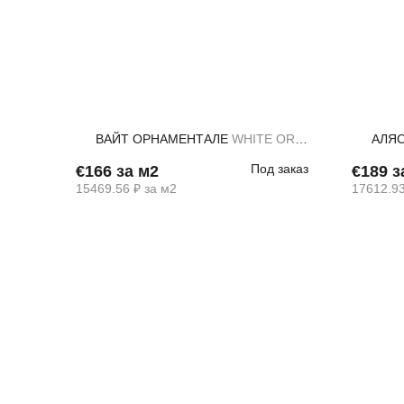
Назад
NCA
ВАЙТ ОРНАМЕНТАЛЕ
WHITE ORNAMENTALE
АЛЯ
 заказ
Под заказ
€166 за м2
€189 з
15469.56 ₽ за м2
17612.93