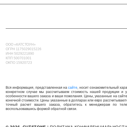
ООО «КАТСТОУН»
ОГРН 1175029015226
ИНН 5029221890
КПП 500701001
ОКПО 15920723
Вся информация, представленная на
сайте
, носит ознакомительный хар
конкретном случае мы рассчитываем стоимость нашей продукции и ус
особенности вашего заказа и ваши пожелания. Цены, указанные на сайте, 
конечной стоимости. Цены указанные в долларах или евро рассчитываютс
точный расчет вашего заказа, обратитесь к менеджерам по теле
воспользовавшись формой обратной связи.