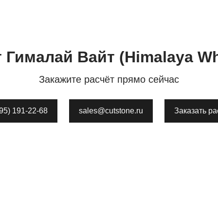
т
Гималай Вайт
(Himalaya Wh
Закажите расчёт прямо сейчас
495) 191-22-68
sales@cutstone.ru
Заказать ра