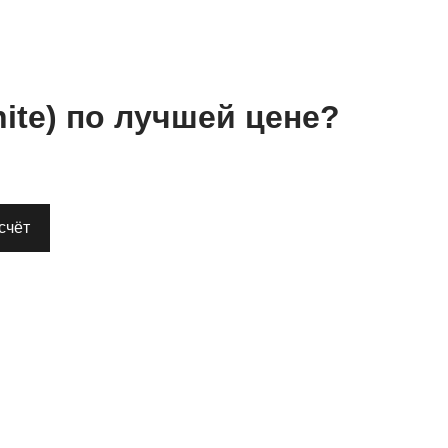
ite)
по лучшей цене?
счёт