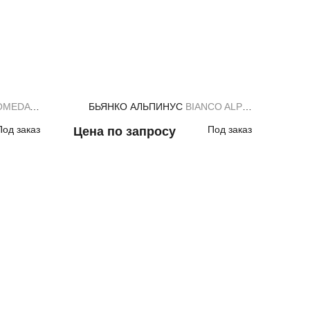
Впере
DA WHITE
БЬЯНКО АЛЬПИНУС
BIANCO ALPINUS
Б
Под заказ
Под заказ
Цена по запросу
Цен